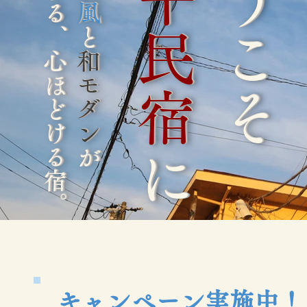
甚平民宿
ようこそ
調和する、心ほどける宿。
海風
と
和モダン
が
に
キャンペーン実施中！